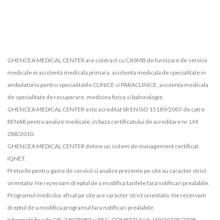
GHENCEA MEDICAL CENTER are contract cu CASMB de furnizare de servicii
medicale in asistenta medicala primara, asistenta medicala de specialitate in
ambulatoriu pentru specialitatile CLINICE si PARACLINICE, asistenta medicala
de specialitate de recuperare, medicina fizica si balneologie.
GHENCEA MEDICAL CENTER este acreditat SR EN ISO 15189/2007 de catre
RENAR pentru analize medicale, in baza certificatului de acreditare nr. LM
288/2010.
GHENCEA MEDICAL CENTER detine un sistem de management certificat
IQNET.
Preturile pentru gama de servicii si analize prezente pe site au caracter strict
orientativ. Ne rezervam dreptul de a modifica tarifele fara notificari prealabile.
Programul medicilor afisat pe site are caracter strict orientativ. Ne rezervam
dreptul de a modifica programul fara notificari prealabile.
Informatii fiscale CIF: 24028980 si REG. COMERTULUI: J40/10195/2008.