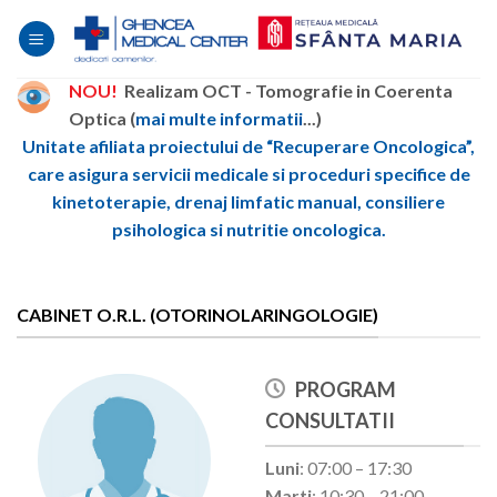
Skip
to
content
NOU!
Realizam OCT - Tomografie in Coerenta
Optica (
mai multe informatii
...)
Unitate afiliata proiectului de “Recuperare Oncologica”,
care asigura servicii medicale si proceduri specifice de
kinetoterapie, drenaj limfatic manual, consiliere
psihologica si nutritie oncologica.
CABINET O.R.L. (OTORINOLARINGOLOGIE)
PROGRAM
CONSULTATII
Luni
: 07:00 – 17:30
Marti
: 10:30 – 21:00