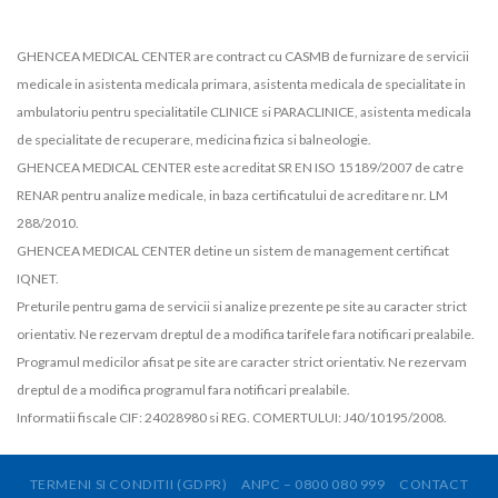
GHENCEA MEDICAL CENTER are contract cu CASMB de furnizare de servicii
medicale in asistenta medicala primara, asistenta medicala de specialitate in
ambulatoriu pentru specialitatile CLINICE si PARACLINICE, asistenta medicala
de specialitate de recuperare, medicina fizica si balneologie.
GHENCEA MEDICAL CENTER este acreditat SR EN ISO 15189/2007 de catre
RENAR pentru analize medicale, in baza certificatului de acreditare nr. LM
288/2010.
GHENCEA MEDICAL CENTER detine un sistem de management certificat
IQNET.
Preturile pentru gama de servicii si analize prezente pe site au caracter strict
orientativ. Ne rezervam dreptul de a modifica tarifele fara notificari prealabile.
Programul medicilor afisat pe site are caracter strict orientativ. Ne rezervam
dreptul de a modifica programul fara notificari prealabile.
Informatii fiscale CIF: 24028980 si REG. COMERTULUI: J40/10195/2008.
TERMENI SI CONDITII (GDPR)
ANPC – 0800 080 999
CONTACT