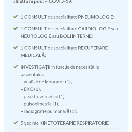
sănătate post – COVID-19
:
1 CONSULT
de specialitate
PNEUMOLOGIE
;
1
CONSULT
de specialitate
CARDIOLOGIE
sau
NEUROLOGIE
sau
BOLI INTERNE
;
1 CONSULT
de specialitate
RECUPERARE
MEDICALĂ
;
INVESTIGAȚII
în funcție de necesitățile
pacientului:
– analize de laborator (1),
– EKG (1),
– peakflow-metrie (1),
– pulsoximetrie (1),
– radiografie pulmonară (1);
5 ședințe
KINETOTERAPIE RESPIRATORIE