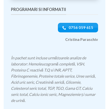
PROGRAMARI SI INFORMATII
0756 059 615
Cristina Paraschiv
În pachet sunt incluse următoarele analize de
laborator: Hemoleucogramă completă, VSH,
Proteina C reactivă T.Q si INR, APTT,
Fibrinogenemie, Proteine totale serice, Uree serică,
Acid uric seric, Creatinină serică, Glicemie,
Colesterol seric total, TGP, TGO, Gama GT, Calciu
seric total, Calciu ionic seric, Magneziemie și sumar
de urină.