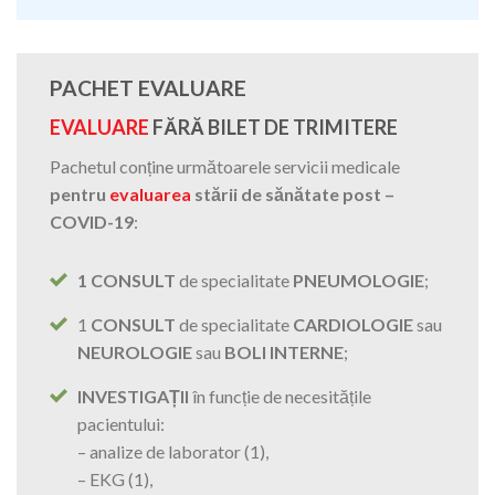
PACHET EVALUARE
EVALUARE
FĂRĂ BILET DE TRIMITERE
Pachetul conține următoarele servicii medicale
pentru
evaluarea
stării de sănătate post –
COVID-19
:
1 CONSULT
de specialitate
PNEUMOLOGIE
;
1
CONSULT
de specialitate
CARDIOLOGIE
sau
NEUROLOGIE
sau
BOLI INTERNE
;
INVESTIGAȚII
în funcție de necesitățile
pacientului:
– analize de laborator (1),
– EKG (1),